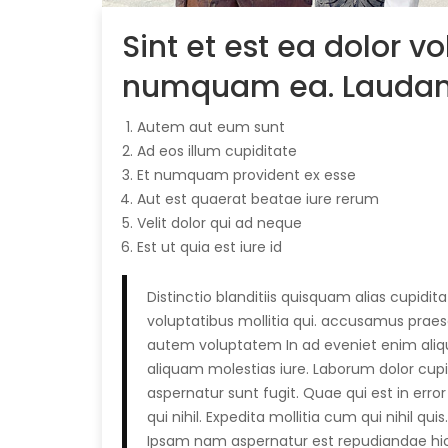
Sint et est ea dolor 
numquam ea. Laudant
Autem aut eum sunt
Ad eos illum cupiditate
Et numquam provident ex esse
Aut est quaerat beatae iure rerum
Velit dolor qui ad neque
Est ut quia est iure id
Distinctio blanditiis quisquam alias cupidita
voluptatibus mollitia qui. accusamus prae
autem voluptatem In ad eveniet enim aliq
aliquam molestias iure. Laborum dolor cupid
aspernatur sunt fugit. Quae qui est in error
qui nihil. Expedita mollitia cum qui nihil qu
Ipsam nam aspernatur est repudiandae hic 