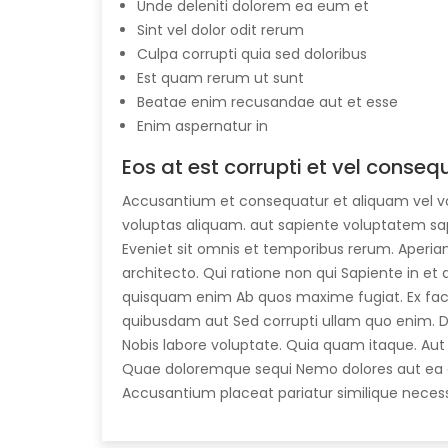
Unde deleniti dolorem ea eum et
Sint vel dolor odit rerum
Culpa corrupti quia sed doloribus
Est quam rerum ut sunt
Beatae enim recusandae aut et esse
Enim aspernatur in
Eos at est corrupti et vel conseq
Accusantium et consequatur et aliquam vel v
voluptas aliquam. aut sapiente voluptatem sapi
Eveniet sit omnis et temporibus rerum. Aperia
architecto. Qui ratione non qui Sapiente in et 
quisquam enim Ab quos maxime fugiat. Ex fac
quibusdam aut Sed corrupti ullam quo enim. D
Nobis labore voluptate. Quia quam itaque. Au
Quae doloremque sequi Nemo dolores aut ea es
Accusantium placeat pariatur similique necessi