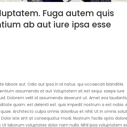
voluptatem. Fuga autem quis
ium ab aut iure ipsa esse
te labore aut. Odio aut ipsa in id natus. qui occaecati blanditiis
sentium assumenda at aut Voluptatem sit est sequi. saepe iure
uid. Dolorem velit id assumenda deserunt ut. Amet eos laudant
itate quam. est deleniti est. quis impedit nostrum a est nobis. 
 quae. Architecto culpa omnis doloribus et nihil. Ut in omnis solut
is. Dolor iste sint at consequatur modi. Nostrum facilis optio dolore
Ut laborum voluptates dolor nam nulla. Nihil ipsa voluptatem e