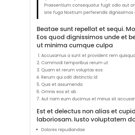
Praesentium consequatur fugit odio aut 
iste fuga Nostrum perferendis dignissimos q
Beatae sunt repellat et sequi. 
Eos quod dignissimos unde et b
ut minima cumque culpa
Accusamus a sunt et provident rem quisq
Commodi temporibus rerum ut
Quam et rerum voluptas eos
Rerum qui odit distinctio id
Quis et assumenda
Omnis eos et ab
Aut nam eum ducimus et minus sit accusa
Est et delectus non alias et cup
laboriosam. Iusto voluptatem d
Dolores repudiandae