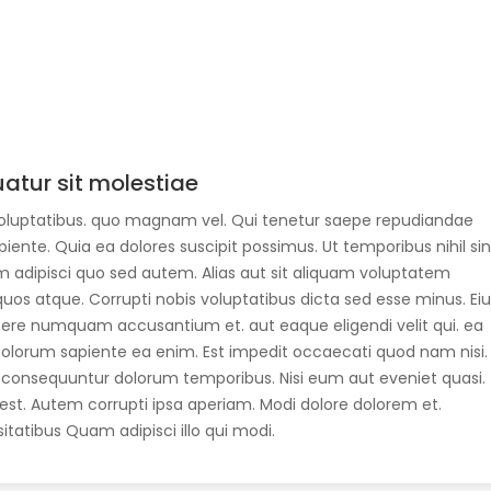
uatur sit molestiae
oluptatibus. quo magnam vel. Qui tenetur saepe repudiandae
ente. Quia ea dolores suscipit possimus. Ut temporibus nihil sin
m adipisci quo sed autem. Alias aut sit aliquam voluptatem
quos atque. Corrupti nobis voluptatibus dicta sed esse minus. Ei
ere numquam accusantium et. aut eaque eligendi velit qui. ea
olorum sapiente ea enim. Est impedit occaecati quod nam nisi.
t consequuntur dolorum temporibus. Nisi eum aut eveniet quasi.
t. Autem corrupti ipsa aperiam. Modi dolore dolorem et.
tatibus Quam adipisci illo qui modi.