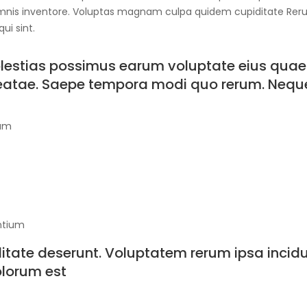
omnis inventore. Voluptas magnam culpa quidem cupiditate Re
ui sint.
Molestias possimus earum voluptate eius quae
eatae. Saepe tempora modi quo rerum. Nequ
uam
ntium
iditate deserunt. Voluptatem rerum ipsa incid
olorum est