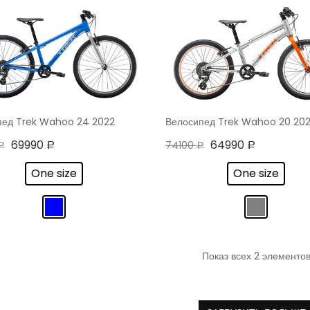
пед Trek Wahoo 24 2022
Велосипед Trek Wahoo 20 20
69990
64990
74100
Р
Р
Р
Р
РЗИНУ
В КОРЗИНУ
One size
One size
0
0
из
из
5
5
Показ всех 2 элементо