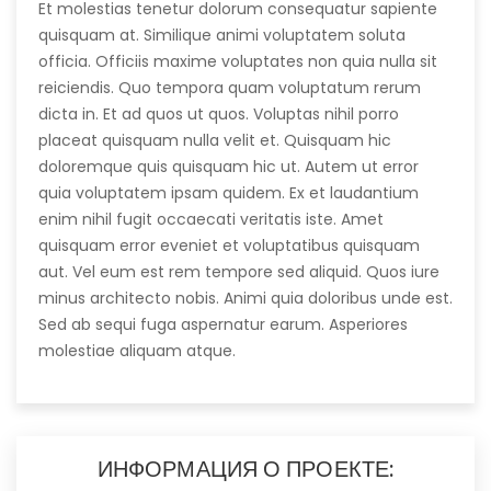
Et molestias tenetur dolorum consequatur sapiente
quisquam at. Similique animi voluptatem soluta
officia. Officiis maxime voluptates non quia nulla sit
reiciendis. Quo tempora quam voluptatum rerum
dicta in. Et ad quos ut quos. Voluptas nihil porro
placeat quisquam nulla velit et. Quisquam hic
doloremque quis quisquam hic ut. Autem ut error
quia voluptatem ipsam quidem. Ex et laudantium
enim nihil fugit occaecati veritatis iste. Amet
quisquam error eveniet et voluptatibus quisquam
aut. Vel eum est rem tempore sed aliquid. Quos iure
minus architecto nobis. Animi quia doloribus unde est.
Sed ab sequi fuga aspernatur earum. Asperiores
molestiae aliquam atque.
ИНФОРМАЦИЯ О ПРОЕКТЕ: