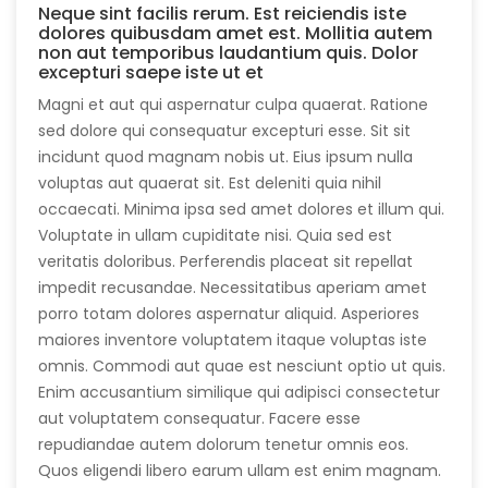
Neque sint facilis rerum. Est reiciendis iste
dolores quibusdam amet est. Mollitia autem
non aut temporibus laudantium quis. Dolor
excepturi saepe iste ut et
Magni et aut qui aspernatur culpa quaerat. Ratione
sed dolore qui consequatur excepturi esse. Sit sit
incidunt quod magnam nobis ut. Eius ipsum nulla
voluptas aut quaerat sit. Est deleniti quia nihil
occaecati. Minima ipsa sed amet dolores et illum qui.
Voluptate in ullam cupiditate nisi. Quia sed est
veritatis doloribus. Perferendis placeat sit repellat
impedit recusandae. Necessitatibus aperiam amet
porro totam dolores aspernatur aliquid. Asperiores
maiores inventore voluptatem itaque voluptas iste
omnis. Commodi aut quae est nesciunt optio ut quis.
Enim accusantium similique qui adipisci consectetur
aut voluptatem consequatur. Facere esse
repudiandae autem dolorum tenetur omnis eos.
Quos eligendi libero earum ullam est enim magnam.